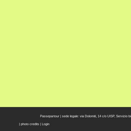
Passepartour | sede legale: via Dolomiti, 14 c/o UISP, Servizio 
|
photo credits
|
Login