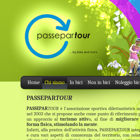
Home
Chi siamo
Chi siamo
In bici
Non in bici
Noleggio bic
Home
Chi siamo
In bici
Non in bici
Noleggio bic
PASSEPAR
TOUR
Home
In bici
Non in bici
Noleggio bic
PASSEPAR
TOUR
è l'associazione sportiva dilettantistica n
nel 2003 che si propone anche come punto di riferimento 
un approccio al
turismo attiv
o, al fine di
migliorare
forma fisica, stimolando la mente
.
Infatti, alla pratica dell’attività fisica, PASSEPAR
TOUR
inte
e cura vari aspetti di conoscenza del territorio, con relat