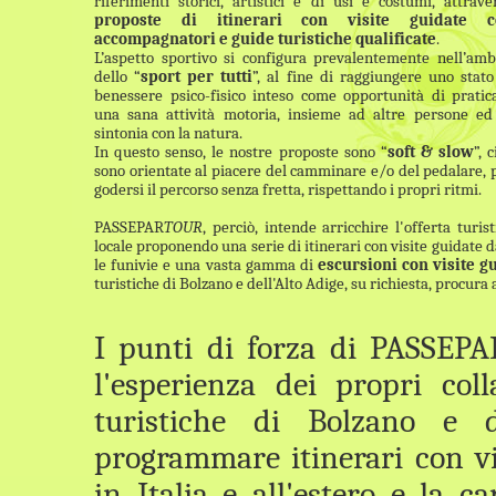
riferimenti storici, artistici e di usi e costumi, attrave
proposte di itinerari con visite guidate c
accompagnatori e guide turistiche qualificate
.
L’aspetto sportivo si configura prevalentemente nell’amb
dello “
sport per tutti
”, al fine di raggiungere uno stato
benessere psico-fisico inteso come opportunità di pratic
una sana attività motoria, insieme ad altre persone ed
sintonia con la natura.
In questo senso, le nostre proposte sono “
soft & slow
”, 
sono orientate al piacere del camminare e/o del pedalare, 
godersi il percorso senza fretta, rispettando i propri ritmi.
PASSEPAR
TOUR
, perciò, intende arricchire l'offerta turist
locale proponendo una serie di itinerari con visite guidate d
le funivie e una vasta gamma di
escursioni con visite gu
turistiche d
i Bolzano e dell'Alto Adige
, su richiesta, procura 
I punti di forza di PASSEPA
l'esperienza dei propri col
turistiche di Bolzano e d
programmare itinerari con vi
in Italia e all'estero e la c